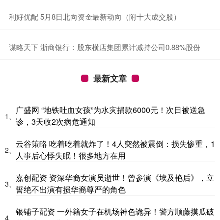
​利好优配 5月8日北向资金最新动向（附十大成交股）
​谋略天下 浙商银行：股东横店集团累计减持公司0.88%股份
最新文章
广盛网 “地铁吐血女孩”为水灾捐款6000元！次日被送急
1、
诊，3天收2次病危通知
云谷策略 吃着吃着就炸了！4人突然被震倒：损失惨重，1
2、
人事后心悸失眠！很多地方在用
嘉创配资 资深华裔女演员逝世！曾参演《埃及艳后》，立
3、
誓绝不出演有损华裔尊严的角色
银铺子配资 一外籍女子在机场神色诡异！警方顺藤摸瓜破
4、