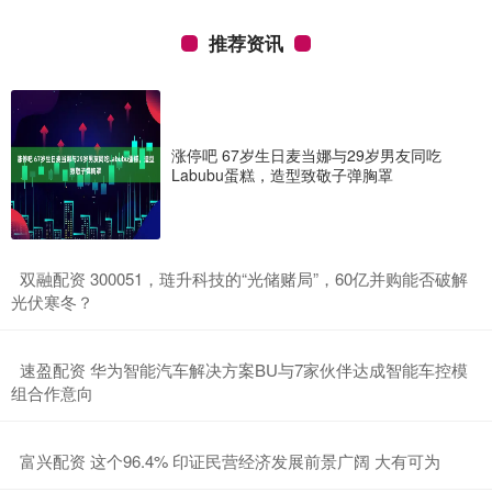
推荐资讯
涨停吧 67岁生日麦当娜与29岁男友同吃
Labubu蛋糕，造型致敬子弹胸罩
​双融配资 300051，琏升科技的“光储赌局”，60亿并购能否破解
光伏寒冬？
​速盈配资 华为智能汽车解决方案BU与7家伙伴达成智能车控模
组合作意向
​富兴配资 这个96.4% 印证民营经济发展前景广阔 大有可为