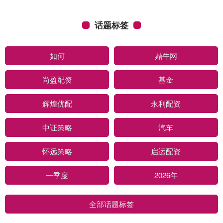
话题标签
如何
鼎牛网
尚盈配资
基金
辉煌优配
永利配资
中证策略
汽车
怀远策略
启运配资
一季度
2026年
全部话题标签